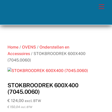
Skip
Men
to
content
Home
/
OVENS
/
Onderstellen en
Accessoires
/ STOKBROODREK 600X400
(7045.0060)
STOKBROODREK 600X400
(7045.0060)
€
124,00
excl. BTW
€
150,04
incl. BTW