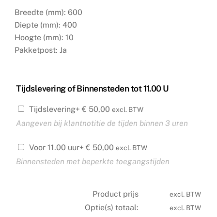
Breedte (mm): 600
Diepte (mm): 400
Hoogte (mm): 10
Pakketpost: Ja
Tijdslevering of Binnensteden tot 11.00 U
Tijdslevering
+
€
50,00
excl. BTW
Aangeven bij klantnotitie de tijden binnen 3 uren
Voor 11.00 uur
+
€
50,00
excl. BTW
Binnensteden met beperkte toegangstijden
Product prijs
excl. BTW
Optie(s) totaal:
excl. BTW