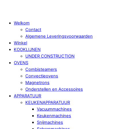
Skip
Menu
to
content
Welkom
Contact
Algemene Leveringsvoorwaarden
Winkel
KOOKLIJNEN
UNDER CONSTRUCTION
OVENS
Combisteamers
Convectieovens
Magnetrons
Onderstellen en Accessoires
APPARATUUR
KEUKENAPPARATUUR
Vacuummachines
Keukenmachines
Snijmachines
Schrapmachines