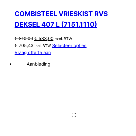
COMBISTEEL VRIESKIST RVS
DEKSEL 407 L (7151.1110)
Oorspronkelijke
Huidige
€
810,00
€
583,00
excl. BTW
prijs
prijs
€
705,43
Selecteer opties
incl. BTW
was:
is:
Vraag offerte aan
€ 810,00.
€ 583,00.
Aanbieding!