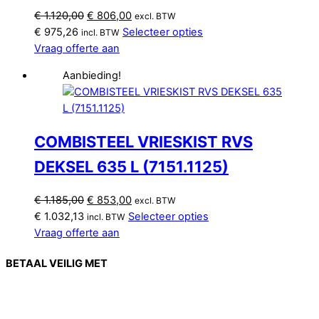
Oorspronkelijke
Huidige
€
1.120,00
€
806,00
excl. BTW
prijs
prijs
€
975,26
Selecteer opties
incl. BTW
was:
is:
Vraag offerte aan
€ 1.120,00.
€ 806,00.
Aanbieding!
COMBISTEEL VRIESKIST RVS
DEKSEL 635 L (7151.1125)
Oorspronkelijke
Huidige
€
1.185,00
€
853,00
excl. BTW
prijs
prijs
€
1.032,13
Selecteer opties
incl. BTW
was:
is:
Vraag offerte aan
€ 1.185,00.
€ 853,00.
BETAAL VEILIG MET