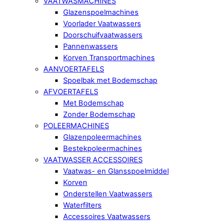
VAATWASMACHINES
Glazenspoelmachines
Voorlader Vaatwassers
Doorschuifvaatwassers
Pannenwassers
Korven Transportmachines
AANVOERTAFELS
Spoelbak met Bodemschap
AFVOERTAFELS
Met Bodemschap
Zonder Bodemschap
POLEERMACHINES
Glazenpoleermachines
Bestekpoleermachines
VAATWASSER ACCESSOIRES
Vaatwas- en Glansspoelmiddel
Korven
Onderstellen Vaatwassers
Waterfilters
Accessoires Vaatwassers