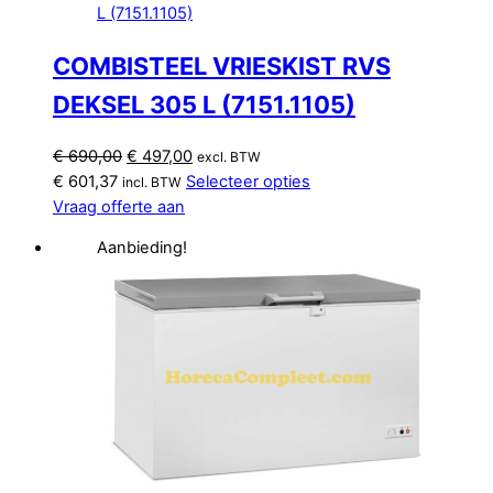
COMBISTEEL VRIESKIST RVS
DEKSEL 305 L (7151.1105)
Oorspronkelijke
Huidige
€
690,00
€
497,00
excl. BTW
prijs
prijs
€
601,37
Selecteer opties
incl. BTW
was:
is:
Vraag offerte aan
€ 690,00.
€ 497,00.
Aanbieding!