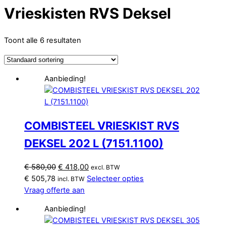
Vrieskisten RVS Deksel
Toont alle 6 resultaten
Aanbieding!
COMBISTEEL VRIESKIST RVS
DEKSEL 202 L (7151.1100)
Oorspronkelijke
Huidige
€
580,00
€
418,00
excl. BTW
prijs
prijs
€
505,78
Selecteer opties
incl. BTW
was:
is:
Vraag offerte aan
€ 580,00.
€ 418,00.
Aanbieding!