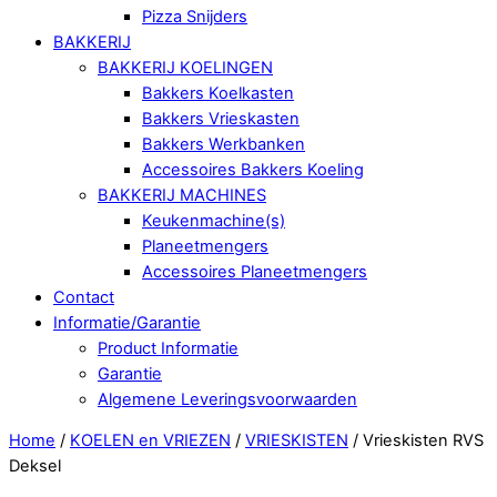
Pizza Snijders
BAKKERIJ
BAKKERIJ KOELINGEN
Bakkers Koelkasten
Bakkers Vrieskasten
Bakkers Werkbanken
Accessoires Bakkers Koeling
BAKKERIJ MACHINES
Keukenmachine(s)
Planeetmengers
Accessoires Planeetmengers
Contact
Informatie/Garantie
Product Informatie
Garantie
Algemene Leveringsvoorwaarden
Close
Home
/
KOELEN en VRIEZEN
/
VRIESKISTEN
/ Vrieskisten RVS
Menu
Deksel