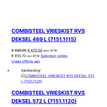
COMBISTEEL VRIESKIST RVS
DEKSEL 469 L (7151.1115)
Oorspronkelijke
Huidige
€
930,00
€
670,00
excl. BTW
prijs
prijs
€
810,70
Selecteer opties
incl. BTW
was:
is:
Vraag offerte aan
€ 930,00.
€ 670,00.
Aanbieding!
COMBISTEEL VRIESKIST RVS
DEKSEL 572 L (7151.1120)