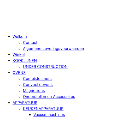
Skip
Menu
to
content
Welkom
Contact
Algemene Leveringsvoorwaarden
Winkel
KOOKLIJNEN
UNDER CONSTRUCTION
OVENS
Combisteamers
Convectieovens
Magnetrons
Onderstellen en Accessoires
APPARATUUR
KEUKENAPPARATUUR
Vacuummachines