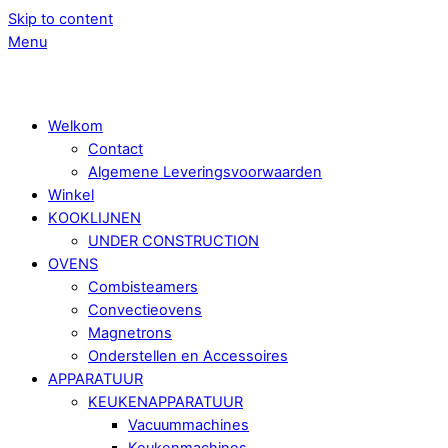
Skip to content
Menu
Welkom
Contact
Algemene Leveringsvoorwaarden
Winkel
KOOKLIJNEN
UNDER CONSTRUCTION
OVENS
Combisteamers
Convectieovens
Magnetrons
Onderstellen en Accessoires
APPARATUUR
KEUKENAPPARATUUR
Vacuummachines
Keukenmachines