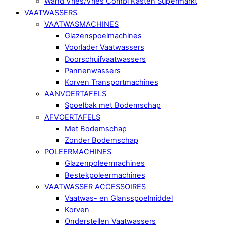
Wand Vries/Vries Combi Kasten Supermarkt
VAATWASSERS
VAATWASMACHINES
Glazenspoelmachines
Voorlader Vaatwassers
Doorschuifvaatwassers
Pannenwassers
Korven Transportmachines
AANVOERTAFELS
Spoelbak met Bodemschap
AFVOERTAFELS
Met Bodemschap
Zonder Bodemschap
POLEERMACHINES
Glazenpoleermachines
Bestekpoleermachines
VAATWASSER ACCESSOIRES
Vaatwas- en Glansspoelmiddel
Korven
Onderstellen Vaatwassers