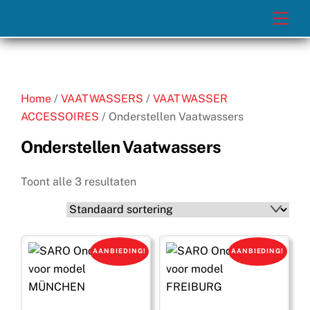
Skip
Men
to
content
Home
/
VAATWASSERS
/
VAATWASSER
ACCESSOIRES
/ Onderstellen Vaatwassers
Onderstellen Vaatwassers
Toont alle 3 resultaten
AANBIEDING!
AANBIEDING!