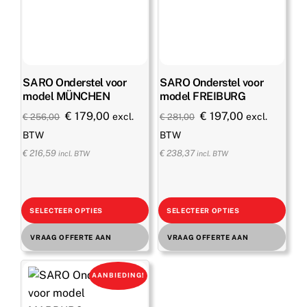
SARO Onderstel voor
SARO Onderstel voor
model MÜNCHEN
model FREIBURG
Oorspronkelijke
Huidige
Oorspronkelijke
Huidige
€
179,00
€
197,00
excl.
excl.
€
256,00
€
281,00
prijs
prijs
prijs
prijs
BTW
BTW
was:
is:
was:
is:
€
216,59
€
238,37
incl. BTW
incl. BTW
€ 256,00.
€ 179,00.
€ 281,00.
€ 197,00.
SELECTEER OPTIES
SELECTEER OPTIES
VRAAG OFFERTE AAN
VRAAG OFFERTE AAN
AANBIEDING!