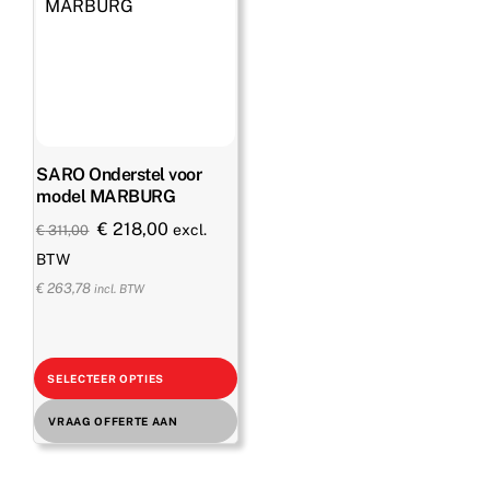
SARO Onderstel voor
model MARBURG
Oorspronkelijke
Huidige
€
218,00
excl.
€
311,00
prijs
prijs
BTW
was:
is:
€
263,78
incl. BTW
€ 311,00.
€ 218,00.
SELECTEER OPTIES
VRAAG OFFERTE AAN