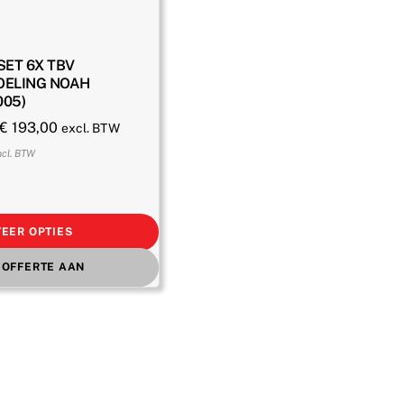
SET 6X TBV
ELING NOAH
005)
Oorspronkelijke
Huidige
€
193,00
excl. BTW
prijs
prijs
ncl. BTW
was:
is:
€ 275,00.
€ 193,00.
EER OPTIES
 OFFERTE AAN