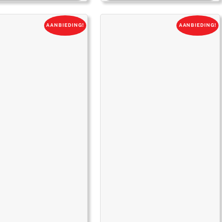
was:
is:
was:
is:
€ 3.545,00.
€ 2.552,00.
€ 3.835,00.
€ 2.761,00.
AANBIEDING!
AANBIEDING!