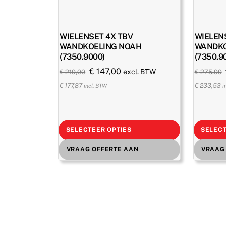
WIELENSET 4X TBV
WIELEN
WANDKOELING NOAH
WANDKO
(7350.9000)
(7350.9
Oorspronkelijke
Huidige
€
147,00
excl. BTW
€
210,00
€
275,00
prijs
prijs
€
177,87
€
233,53
incl. BTW
i
was:
is:
€ 210,00.
€ 147,00.
SELECTEER OPTIES
SELECT
VRAAG OFFERTE AAN
VRAAG