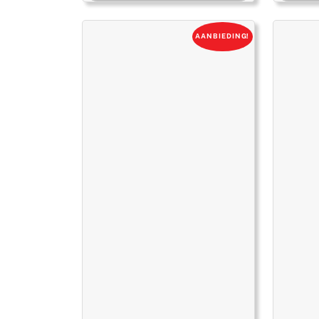
was:
is:
€ 3.185,00.
€ 2.293,00.
AANBIEDING!