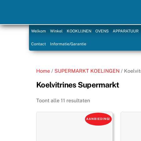
Skip
to
content
Welkom
Winkel
KOOKLIJNEN
OVENS
APPARATUUR
Contact
Informatie/Garantie
Home
/
SUPERMARKT KOELINGEN
/ Koelvi
Koelvitrines Supermarkt
Toont alle 11 resultaten
AANBIEDING!