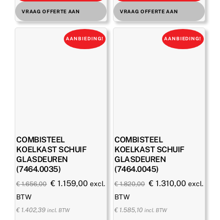
VRAAG OFFERTE AAN
VRAAG OFFERTE AAN
AANBIEDING!
AANBIEDING!
COMBISTEEL
COMBISTEEL
KOELKAST SCHUIF
KOELKAST SCHUIF
GLASDEUREN
GLASDEUREN
(7464.0035)
(7464.0045)
Oorspronkelijke
Huidige
Oorspronkelijke
Huidige
€
1.159,00
€
1.310,00
excl.
excl.
€
1.656,00
€
1.820,00
prijs
prijs
prijs
prijs
BTW
BTW
was:
is:
was:
is:
€
1.402,39
€
1.585,10
incl. BTW
incl. BTW