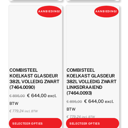
AANBIEDING!
AANBIEDING!
COMBISTEEL
COMBISTEEL
KOELKAST GLASDEUR
KOELKAST GLASDEUR
382L VOLLEDIG ZWART
382L VOLLEDIG ZWART
(7464.0090)
LINKSDRAAIEND
(7464.0093)
Oorspronkelijke
Huidige
€
644,00
excl.
€
895,00
Oorspronkelijke
Huidige
€
644,00
excl.
€
895,00
prijs
prijs
BTW
prijs
prijs
BTW
was:
is:
€
779,24
incl. BTW
was:
is:
€
779,24
€ 895,00.
€ 644,00.
incl. BTW
€ 895,00.
€ 644,00.
SELECTEER OPTIES
SELECTEER OPTIES