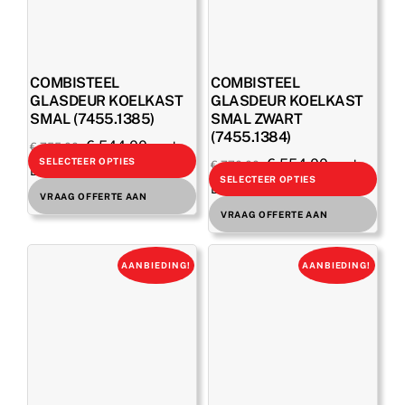
COMBISTEEL
COMBISTEEL
GLASDEUR KOELKAST
GLASDEUR KOELKAST
SMAL (7455.1385)
SMAL ZWART
(7455.1384)
Oorspronkelijke
Huidige
€
544,00
excl.
€
755,00
Oorspronkelijke
Huidige
€
554,00
SELECTEER OPTIES
excl.
€
770,00
prijs
prijs
BTW
SELECTEER OPTIES
prijs
prijs
BTW
was:
is:
€
658,24
incl. BTW
VRAAG OFFERTE AAN
was:
is:
€
670,34
€ 755,00.
€ 544,00.
incl. BTW
VRAAG OFFERTE AAN
€ 770,00.
€ 554,00.
AANBIEDING!
AANBIEDING!