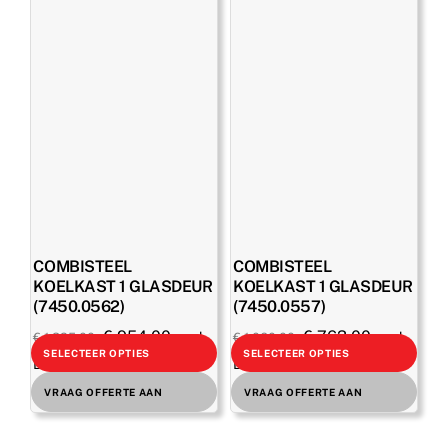
COMBISTEEL
COMBISTEEL
KOELKAST 1 GLASDEUR
KOELKAST 1 GLASDEUR
(7450.0562)
(7450.0557)
Oorspronkelijke
Huidige
Oorspronkelijke
Huidige
€
954,00
€
763,00
excl.
excl.
€
1.325,00
€
1.060,00
SELECTEER OPTIES
SELECTEER OPTIES
prijs
prijs
prijs
prijs
BTW
BTW
was:
is:
was:
is:
€
1.154,34
€
923,23
incl. BTW
incl. BTW
VRAAG OFFERTE AAN
VRAAG OFFERTE AAN
€ 1.325,00.
€ 954,00.
€ 1.060,00.
€ 763,00.