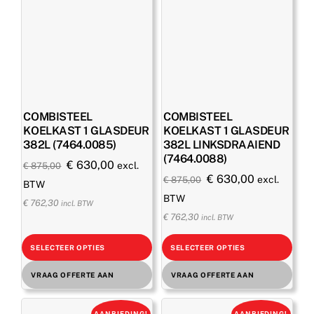
COMBISTEEL
COMBISTEEL
KOELKAST 1 GLASDEUR
KOELKAST 1 GLASDEUR
382L (7464.0085)
382L LINKSDRAAIEND
(7464.0088)
Oorspronkelijke
Huidige
€
630,00
excl.
€
875,00
Oorspronkelijke
Huidige
€
630,00
excl.
€
875,00
prijs
prijs
BTW
prijs
prijs
BTW
was:
is:
€
762,30
incl. BTW
was:
is:
€
762,30
€ 875,00.
€ 630,00.
incl. BTW
€ 875,00.
€ 630,00.
SELECTEER OPTIES
SELECTEER OPTIES
VRAAG OFFERTE AAN
VRAAG OFFERTE AAN
AANBIEDING!
AANBIEDING!