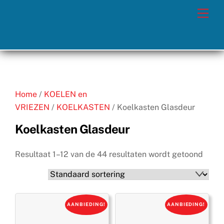
Skip
Men
to
content
Home
/
KOELEN en
VRIEZEN
/
KOELKASTEN
/ Koelkasten Glasdeur
Koelkasten Glasdeur
Resultaat 1–12 van de 44 resultaten wordt getoond
AANBIEDING!
AANBIEDING!