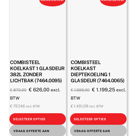
COMBISTEEL
COMBISTEEL
KOELKAST 1 GLASDEUR
KOELKAST
382L ZONDER
DIEPTEKOELING 1
LICHTBAK (7464.0095)
GLASDEUR (7464.0065)
Oorspronkelijke
Huidige
Oorspronkelijke
Huidige
€
626,00
€
1.199,25
excl.
excl.
€
870,00
€
1.599,00
prijs
prijs
prijs
prijs
BTW
BTW
was:
is:
was:
is:
€
757,46
€
1.451,09
incl. BTW
incl. BTW
€ 870,00.
€ 626,00.
€ 1.599,00.
€ 1.199,2
SELECTEER OPTIES
SELECTEER OPTIES
VRAAG OFFERTE AAN
VRAAG OFFERTE AAN