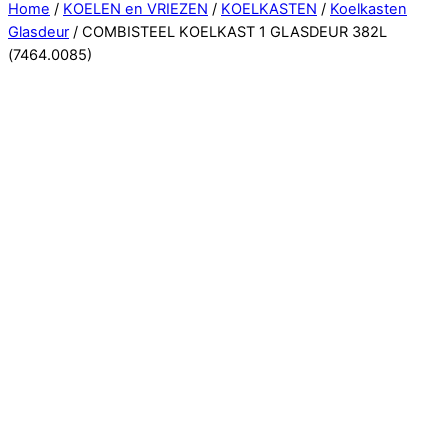
Close
Home
/
KOELEN en VRIEZEN
/
KOELKASTEN
/
Koelkasten
Menu
Glasdeur
/ COMBISTEEL KOELKAST 1 GLASDEUR 382L
(7464.0085)