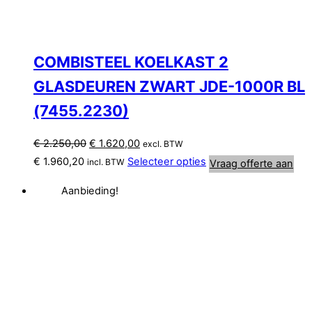
COMBISTEEL KOELKAST 2
GLASDEUREN ZWART JDE-1000R BL
(7455.2230)
Oorspronkelijke
Huidige
€
2.250,00
€
1.620,00
excl. BTW
prijs
prijs
€
1.960,20
Selecteer opties
incl. BTW
Vraag offerte aan
was:
is:
Aanbieding!
€ 2.250,00.
€ 1.620,00.