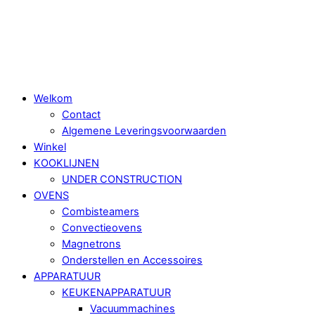
Skip
Menu
to
content
Welkom
Contact
Algemene Leveringsvoorwaarden
Winkel
KOOKLIJNEN
UNDER CONSTRUCTION
OVENS
Combisteamers
Convectieovens
Magnetrons
Onderstellen en Accessoires
APPARATUUR
KEUKENAPPARATUUR
Vacuummachines