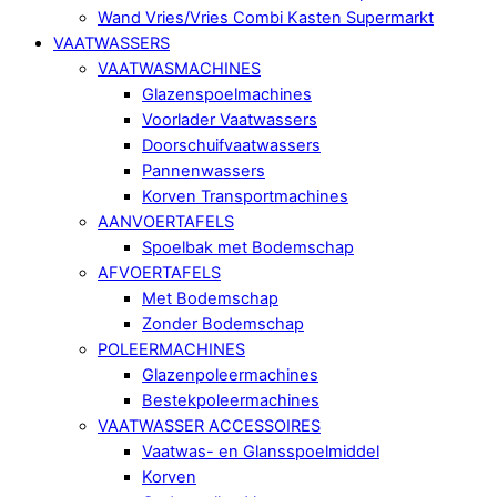
Wand Vries/Vries Combi Kasten Supermarkt
VAATWASSERS
VAATWASMACHINES
Glazenspoelmachines
Voorlader Vaatwassers
Doorschuifvaatwassers
Pannenwassers
Korven Transportmachines
AANVOERTAFELS
Spoelbak met Bodemschap
AFVOERTAFELS
Met Bodemschap
Zonder Bodemschap
POLEERMACHINES
Glazenpoleermachines
Bestekpoleermachines
VAATWASSER ACCESSOIRES
Vaatwas- en Glansspoelmiddel
Korven