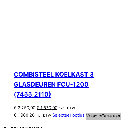
COMBISTEEL KOELKAST 3
GLASDEUREN FCU-1200
(7455.2110)
Oorspronkelijke
Huidige
€
2.250,00
€
1.620,00
excl. BTW
prijs
prijs
€
1.960,20
Selecteer opties
incl. BTW
Vraag offerte aan
was:
is:
€ 2.250,00.
€ 1.620,00.