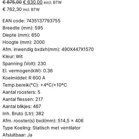
Oorspronkelijke
Huidige
€
875,00
€
630,00
excl. BTW
prijs
prijs
€
762,30
incl. BTW
was:
is:
EAN code: 7435137793755
€ 875,00.
€ 630,00.
Breedte (mm): 595
Diepte (mm): 650
Hoogte (mm): 2000
Afm. inwendig bxdxh(mm): 490X447X1570
Kleur: Wit
Spanning (Volt): 230
El. vermogen(kW): 0.36
Koelmiddel: R 600 A
Temp.bereik(°C): +4ºC/+10ºC
Aantal roosters: 5
Aantal flessen: 217
Aantal blikjes: 467
Inh. Bruto (Ltr): 382
Afm. rooster(s) bxd(mm): 514,5 x 406
Type Koeling: Statisch met ventilator
Afsluitbaar: Ja