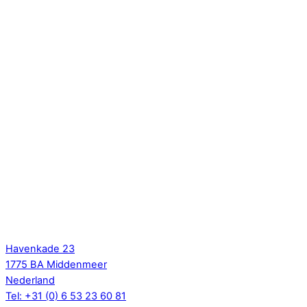
Back
To
Havenkade 23
Top
1775 BA Middenmeer
Nederland
Tel: +31 (0) 6 53 23 60 81