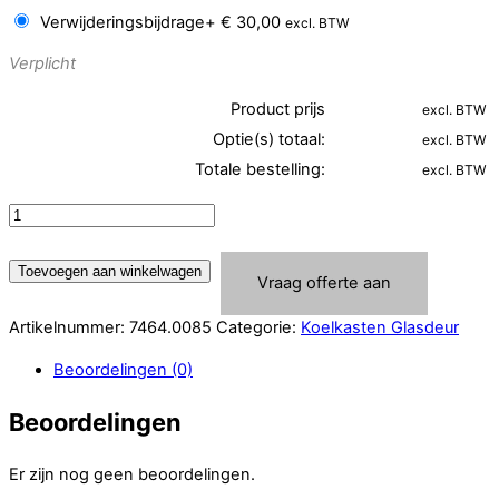
Verwijderingsbijdrage
+
€
30,00
excl. BTW
Verplicht
Product prijs
excl. BTW
Optie(s) totaal:
excl. BTW
Totale bestelling:
excl. BTW
COMBISTEEL
KOELKAST
1
Toevoegen aan winkelwagen
Vraag offerte aan
GLASDEUR
382L
Artikelnummer:
7464.0085
Categorie:
Koelkasten Glasdeur
(7464.0085)
aantal
Beoordelingen (0)
Beoordelingen
Er zijn nog geen beoordelingen.