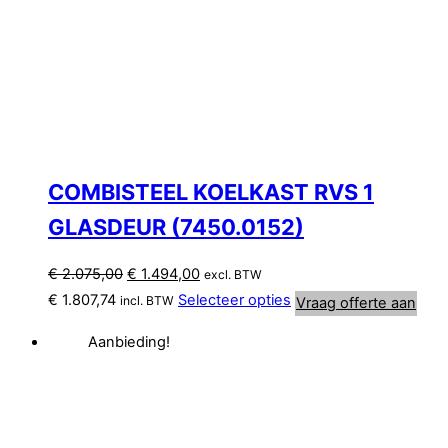
COMBISTEEL KOELKAST RVS 1
GLASDEUR (7450.0152)
Oorspronkelijke
Huidige
€
2.075,00
€
1.494,00
excl. BTW
prijs
prijs
€
1.807,74
Selecteer opties
incl. BTW
Vraag offerte aan
was:
is:
Aanbieding!
€ 2.075,00.
€ 1.494,00.