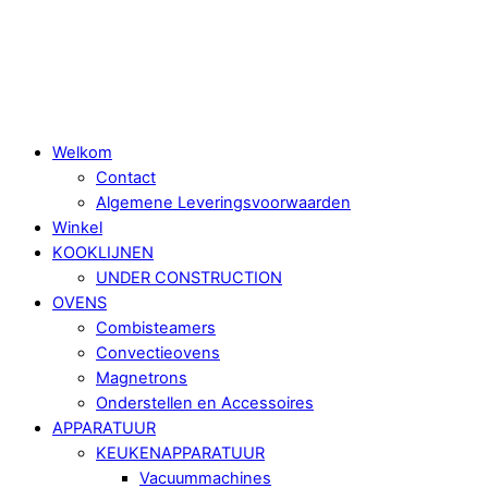
Skip
Menu
to
content
Welkom
Contact
Algemene Leveringsvoorwaarden
Winkel
KOOKLIJNEN
UNDER CONSTRUCTION
OVENS
Combisteamers
Convectieovens
Magnetrons
Onderstellen en Accessoires
APPARATUUR
KEUKENAPPARATUUR
Vacuummachines