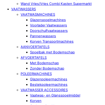
Wand Vries/Vries Combi Kasten Supermarkt
VAATWASSERS
VAATWASMACHINES
Glazenspoelmachines
Voorlader Vaatwassers
Doorschuifvaatwassers
Pannenwassers
Korven Transportmachines
AANVOERTAFELS
Spoelbak met Bodemschap
AFVOERTAFELS
Met Bodemschap
Zonder Bodemschap
POLEERMACHINES
Glazenpoleermachines
Bestekpoleermachines
VAATWASSER ACCESSOIRES
Vaatwas- en Glansspoelmiddel
Korven