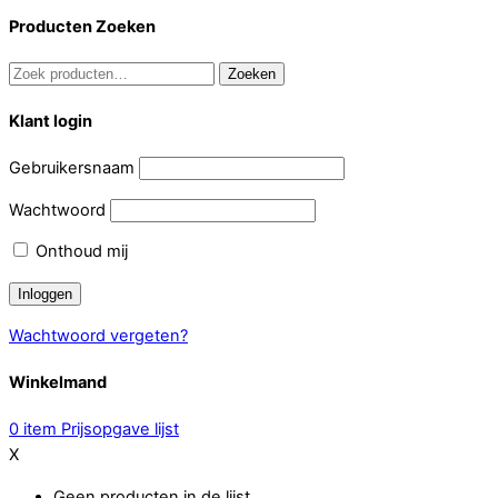
Producten Zoeken
Zoeken
Zoeken
naar:
Klant login
Gebruikersnaam
Wachtwoord
Onthoud mij
Wachtwoord vergeten?
Winkelmand
0
item
Prijsopgave lijst
X
Geen producten in de lijst