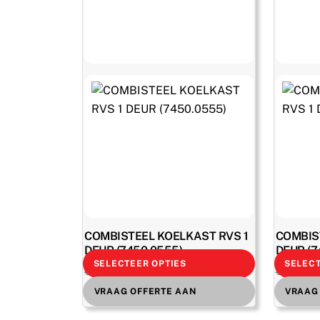
COMBISTEEL KOELKAST RVS 1
COMBIS
DEUR (7450.0555)
DEUR (7
SELECTEER OPTIES
SELECT
Oorspronkelijke
Huidige
€
786,00
excl. BTW
€
1.092,00
€
1.355,00
prijs
prijs
€
951,06
€
1.180,96
incl. BTW
VRAAG OFFERTE AAN
VRAAG
was:
is: