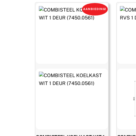
€ 1.092,00.
€ 786,00.
AANBIEDING!