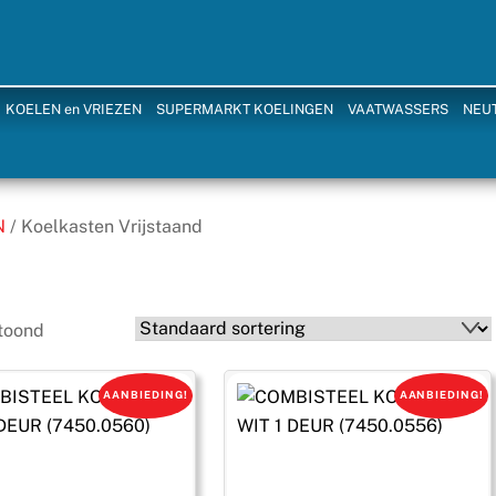
KOELEN en VRIEZEN
SUPERMARKT KOELINGEN
VAATWASSERS
NEU
N
/ Koelkasten Vrijstaand
etoond
AANBIEDING!
AANBIEDING!