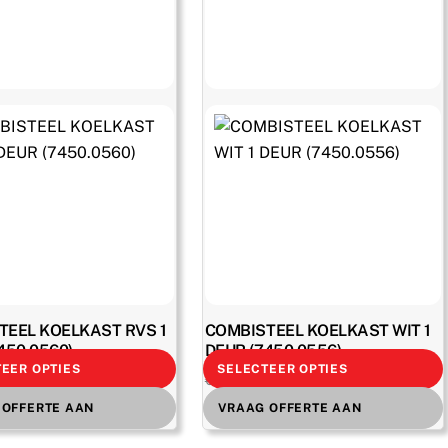
TEEL KOELKAST RVS 1
COMBISTEEL KOELKAST WIT 1
450.0560)
DEUR (7450.0556)
EER OPTIES
SELECTEER OPTIES
Oorspronkelijke
Huidige
Oorspronkelijke
Huidige
€
976,00
€
702,00
excl. BTW
excl. BTW
€
975,00
prijs
prijs
prijs
prijs
€
849,42
incl. BTW
incl. BTW
 OFFERTE AAN
VRAAG OFFERTE AAN
was:
is:
was:
is: