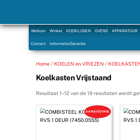
Skip
to
content
Welkom
Winkel
KOOKLIJNEN
OVENS
APPARATUUR
Contact
Informatie/Garantie
Home
/
KOELEN en VRIEZEN
/
KOELKASTE
Koelkasten Vrijstaand
Resultaat 1–12 van de 19 resultaten wordt g
AANBIEDING!