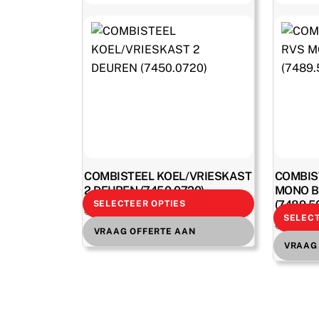
COMBISTEEL KOEL/VRIESKAST
COMBIS
2 DEUREN (7450.0720)
MONO B
(7489.5
SELECTEER OPTIES
Oorspronkelijke
Huidige
€
3.119,00
excl. BTW
€
4.455,00
SELECT
€
2.225,0
prijs
prijs
€
3.773,99
incl. BTW
VRAAG OFFERTE AAN
€
1.938,42
was:
is:
VRAAG
€ 4.455,00.
€ 3.119,00.