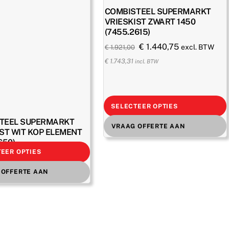
COMBISTEEL SUPERMARKT
VRIESKIST ZWART 1450
(7455.2615)
Oorspronkelijke
Huidige
€
1.440,75
excl. BTW
€
1.921,00
prijs
prijs
€
1.743,31
incl. BTW
was:
is:
€ 1.921,00.
€ 1.440,75.
SELECTEER OPTIES
TEEL SUPERMARKT
VRAAG OFFERTE AAN
ST WIT KOP ELEMENT
650)
EER OPTIES
Oorspronkelijke
Huidige
€
1.530,00
excl. BTW
prijs
prijs
incl. BTW
 OFFERTE AAN
was:
is:
€ 2.185,00.
€ 1.530,00.