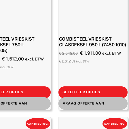
TEEL VRIESKIST
COMBISTEEL VRIESKIST
KSEL 750 L
GLASDEKSEL 980 L (7450.1010)
005)
Oorspronkelijke
Huidige
€
1.911,00
excl. BTW
€
2.548,00
Oorspronkelijke
Huidige
€
1.512,00
excl. BTW
prijs
prijs
€
2.312,31
incl. BTW
prijs
prijs
incl. BTW
was:
is:
was:
is:
€ 2.548,00.
€ 1.911,00.
€ 2.160,00.
€ 1.512,00.
EER OPTIES
SELECTEER OPTIES
 OFFERTE AAN
VRAAG OFFERTE AAN
AANBIEDING!
AANBIEDING!