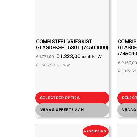
COMBISTEEL VRIESKIST
COMBIS
GLASDEKSEL 530 L (7450.1000)
GLASDE
(7450.1
Oorspronkelijke
Huidige
€
1.328,00
excl. BTW
€
1.771,00
€
2.160,00
prijs
prijs
€
1.606,88
incl. BTW
€
1.829,52
was:
is:
€ 1.771,00.
€ 1.328,00.
SELECTEER OPTIES
SELECT
VRAAG OFFERTE AAN
VRAAG
AANBIEDING!