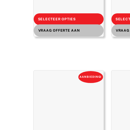
€ 1.325,00.
€ 954,00.
SELECTEER OPTIES
SELECT
VRAAG OFFERTE AAN
VRAAG
AANBIEDING!