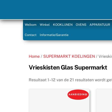
Skip
to
content
Welkom
Winkel
KOOKLIJNEN
OVENS
APPARATUUR
Contact
Informatie/Garantie
Home
/
SUPERMARKT KOELINGEN
/ Vriesk
Vrieskisten Glas Supermarkt
Resultaat 1–12 van de 21 resultaten wordt g
AANBIEDING!