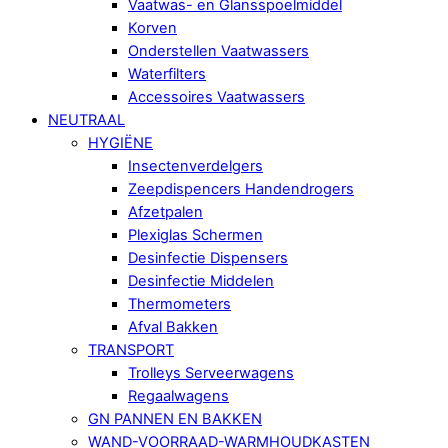
Vaatwas- en Glansspoelmiddel
Korven
Onderstellen Vaatwassers
Waterfilters
Accessoires Vaatwassers
NEUTRAAL
HYGIËNE
Insectenverdelgers
Zeepdispencers Handendrogers
Afzetpalen
Plexiglas Schermen
Desinfectie Dispensers
Desinfectie Middelen
Thermometers
Afval Bakken
TRANSPORT
Trolleys Serveerwagens
Regaalwagens
GN PANNEN EN BAKKEN
WAND-VOORRAAD-WARMHOUDKASTEN