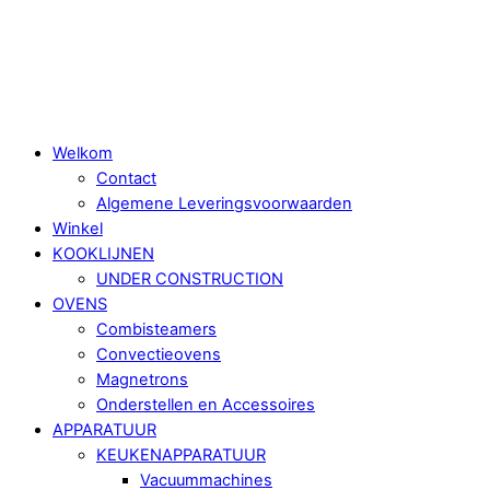
Skip
Menu
to
content
Welkom
Contact
Algemene Leveringsvoorwaarden
Winkel
KOOKLIJNEN
UNDER CONSTRUCTION
OVENS
Combisteamers
Convectieovens
Magnetrons
Onderstellen en Accessoires
APPARATUUR
KEUKENAPPARATUUR
Vacuummachines