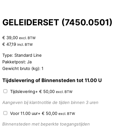
GELEIDERSET (7450.0501)
€
39,00
excl. BTW
€
47,19
incl. BTW
Type: Standard Line
Pakketpost: Ja
Gewicht bruto (kg): 1
Tijdslevering of Binnensteden tot 11.00 U
Tijdslevering
+
€
50,00
excl. BTW
Aangeven bij klantnotitie de tijden binnen 3 uren
Voor 11.00 uur
+
€
50,00
excl. BTW
Binnensteden met beperkte toegangstijden