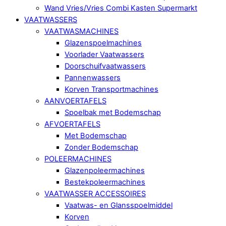
Wand Vries/Vries Combi Kasten Supermarkt
VAATWASSERS
VAATWASMACHINES
Glazenspoelmachines
Voorlader Vaatwassers
Doorschuifvaatwassers
Pannenwassers
Korven Transportmachines
AANVOERTAFELS
Spoelbak met Bodemschap
AFVOERTAFELS
Met Bodemschap
Zonder Bodemschap
POLEERMACHINES
Glazenpoleermachines
Bestekpoleermachines
VAATWASSER ACCESSOIRES
Vaatwas- en Glansspoelmiddel
Korven