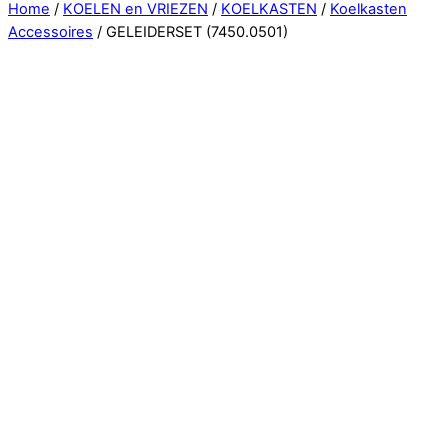
Close
Home
/
KOELEN en VRIEZEN
/
KOELKASTEN
/
Koelkasten
Menu
Accessoires
/ GELEIDERSET (7450.0501)