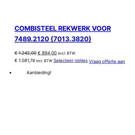
COMBISTEEL REKWERK VOOR
7489.2120 (7013.3820)
Oorspronkelijke
Huidige
€
1.242,00
€
894,00
excl. BTW
prijs
prijs
€
1.081,74
Selecteer opties
incl. BTW
Vraag offerte aan
was:
is:
Aanbieding!
€ 1.242,00.
€ 894,00.