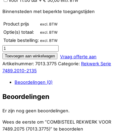
Voor 11.00 uur
+
€
50,00
excl. BTW
Binnensteden met beperkte toegangstijden
Product prijs
excl. BTW
Optie(s) totaal:
excl. BTW
Totale bestelling:
excl. BTW
COMBISTEEL
REKWERK
Toevoegen aan winkelwagen
Vraag offerte aan
VOOR
Artikelnummer:
7013.3775
Categorie:
Rekwerk Serie
7489.2075
7489.2010-2135
(7013.3775)
Beoordelingen (0)
aantal
Beoordelingen
Er zijn nog geen beoordelingen.
Wees de eerste om “COMBISTEEL REKWERK VOOR
7489.2075 (7013.3775)” te beoordelen