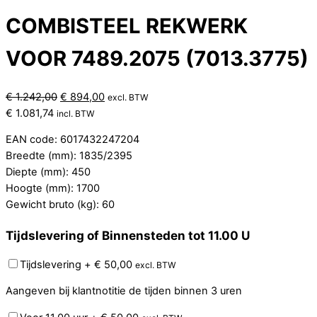
COMBISTEEL REKWERK
VOOR 7489.2075 (7013.3775)
Oorspronkelijke
Huidige
€
1.242,00
€
894,00
excl. BTW
prijs
prijs
€
1.081,74
incl. BTW
was:
is:
EAN code: 6017432247204
€ 1.242,00.
€ 894,00.
Breedte (mm): 1835/2395
Diepte (mm): 450
Hoogte (mm): 1700
Gewicht bruto (kg): 60
Tijdslevering of Binnensteden tot 11.00 U
Tijdslevering
+
€
50,00
excl. BTW
Aangeven bij klantnotitie de tijden binnen 3 uren