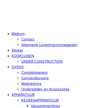
Skip
Menu
to
content
Welkom
Contact
Algemene Leveringsvoorwaarden
Winkel
KOOKLIJNEN
UNDER CONSTRUCTION
OVENS
Combisteamers
Convectieovens
Magnetrons
Onderstellen en Accessoires
APPARATUUR
KEUKENAPPARATUUR
Vacuummachines