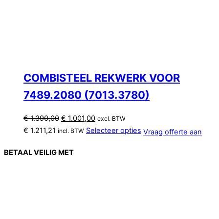
COMBISTEEL REKWERK VOOR
7489.2080 (7013.3780)
Oorspronkelijke
Huidige
€
1.390,00
€
1.001,00
excl. BTW
prijs
prijs
€
1.211,21
Selecteer opties
incl. BTW
Vraag offerte aan
was:
is:
€ 1.390,00.
€ 1.001,00.
BETAAL VEILIG MET