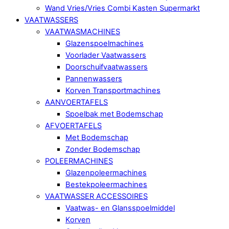
Wand Vries/Vries Combi Kasten Supermarkt
VAATWASSERS
VAATWASMACHINES
Glazenspoelmachines
Voorlader Vaatwassers
Doorschuifvaatwassers
Pannenwassers
Korven Transportmachines
AANVOERTAFELS
Spoelbak met Bodemschap
AFVOERTAFELS
Met Bodemschap
Zonder Bodemschap
POLEERMACHINES
Glazenpoleermachines
Bestekpoleermachines
VAATWASSER ACCESSOIRES
Vaatwas- en Glansspoelmiddel
Korven