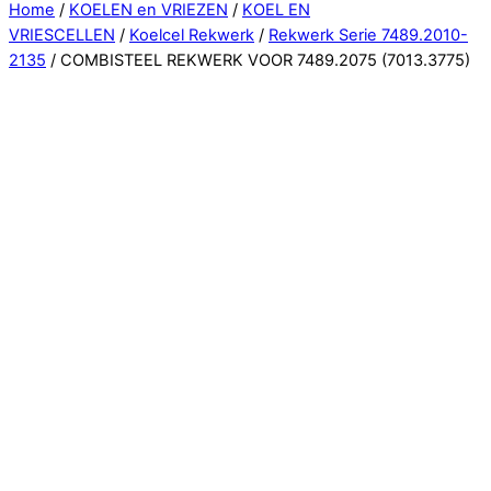
Close
Home
/
KOELEN en VRIEZEN
/
KOEL EN
Menu
VRIESCELLEN
/
Koelcel Rekwerk
/
Rekwerk Serie 7489.2010-
2135
/ COMBISTEEL REKWERK VOOR 7489.2075 (7013.3775)