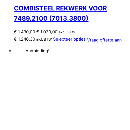
COMBISTEEL REKWERK VOOR
7489.2100 (7013.3800)
Oorspronkelijke
Huidige
€
1.430,00
€
1.030,00
excl. BTW
prijs
prijs
€
1.246,30
Selecteer opties
incl. BTW
Vraag offerte aan
was:
is:
Aanbieding!
€ 1.430,00.
€ 1.030,00.