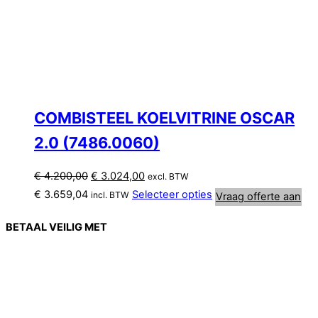
COMBISTEEL KOELVITRINE OSCAR
2.0 (7486.0060)
Oorspronkelijke
Huidige
€
4.200,00
€
3.024,00
excl. BTW
prijs
prijs
€
3.659,04
Selecteer opties
incl. BTW
Vraag offerte aan
was:
is:
€ 4.200,00.
€ 3.024,00.
BETAAL VEILIG MET