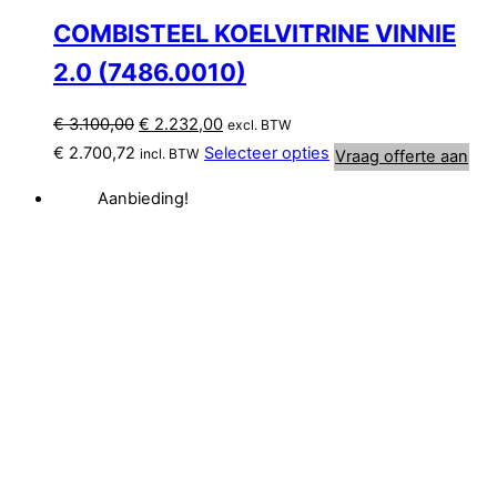
COMBISTEEL KOELVITRINE VINNIE
2.0 (7486.0010)
Oorspronkelijke
Huidige
€
3.100,00
€
2.232,00
excl. BTW
prijs
prijs
€
2.700,72
Selecteer opties
incl. BTW
Vraag offerte aan
was:
is:
Aanbieding!
€ 3.100,00.
€ 2.232,00.