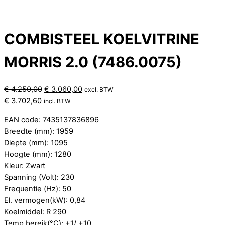
COMBISTEEL KOELVITRINE
MORRIS 2.0 (7486.0075)
Oorspronkelijke
Huidige
€
4.250,00
€
3.060,00
excl. BTW
prijs
prijs
€
3.702,60
incl. BTW
was:
is:
EAN code: 7435137836896
€ 4.250,00.
€ 3.060,00.
Breedte (mm): 1959
Diepte (mm): 1095
Hoogte (mm): 1280
Kleur: Zwart
Spanning (Volt): 230
Frequentie (Hz): 50
El. vermogen(kW): 0,84
Koelmiddel: R 290
Temp.bereik(°C): +1/ +10