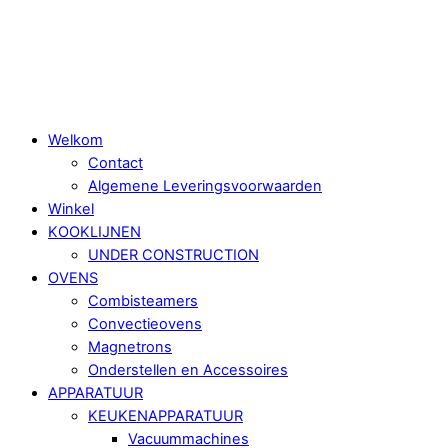
Skip
Menu
to
content
Welkom
Contact
Algemene Leveringsvoorwaarden
Winkel
KOOKLIJNEN
UNDER CONSTRUCTION
OVENS
Combisteamers
Convectieovens
Magnetrons
Onderstellen en Accessoires
APPARATUUR
KEUKENAPPARATUUR
Vacuummachines