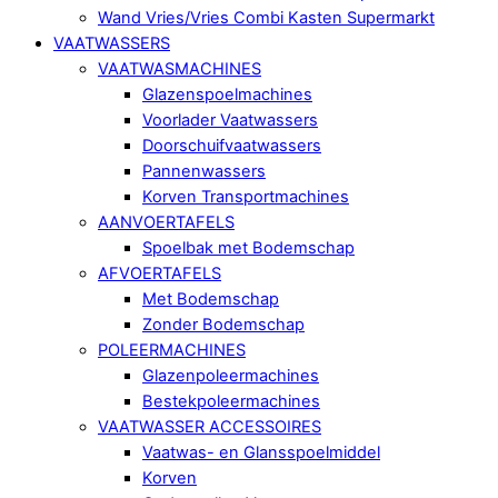
Wand Vries/Vries Combi Kasten Supermarkt
VAATWASSERS
VAATWASMACHINES
Glazenspoelmachines
Voorlader Vaatwassers
Doorschuifvaatwassers
Pannenwassers
Korven Transportmachines
AANVOERTAFELS
Spoelbak met Bodemschap
AFVOERTAFELS
Met Bodemschap
Zonder Bodemschap
POLEERMACHINES
Glazenpoleermachines
Bestekpoleermachines
VAATWASSER ACCESSOIRES
Vaatwas- en Glansspoelmiddel
Korven