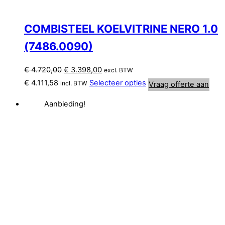
COMBISTEEL KOELVITRINE NERO 1.0
(7486.0090)
Oorspronkelijke
Huidige
€
4.720,00
€
3.398,00
excl. BTW
prijs
prijs
€
4.111,58
Selecteer opties
incl. BTW
Vraag offerte aan
was:
is:
Aanbieding!
€ 4.720,00.
€ 3.398,00.