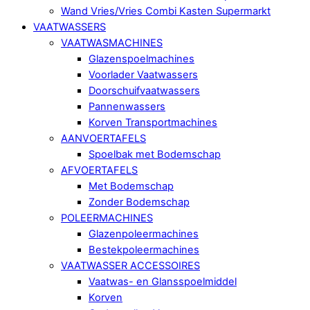
Wand Vries/Vries Combi Kasten Supermarkt
VAATWASSERS
VAATWASMACHINES
Glazenspoelmachines
Voorlader Vaatwassers
Doorschuifvaatwassers
Pannenwassers
Korven Transportmachines
AANVOERTAFELS
Spoelbak met Bodemschap
AFVOERTAFELS
Met Bodemschap
Zonder Bodemschap
POLEERMACHINES
Glazenpoleermachines
Bestekpoleermachines
VAATWASSER ACCESSOIRES
Vaatwas- en Glansspoelmiddel
Korven