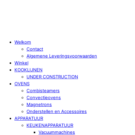
Skip
Menu
to
content
Welkom
Contact
Algemene Leveringsvoorwaarden
Winkel
KOOKLIJNEN
UNDER CONSTRUCTION
OVENS
Combisteamers
Convectieovens
Magnetrons
Onderstellen en Accessoires
APPARATUUR
KEUKENAPPARATUUR
Vacuummachines