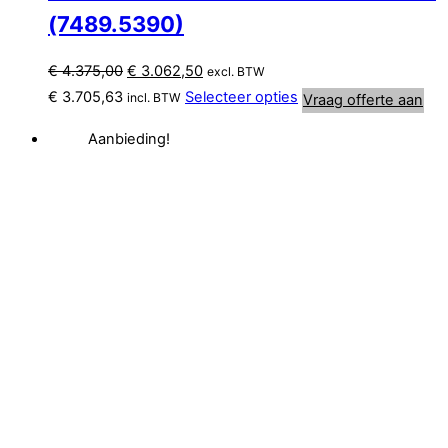
(7489.5390)
Oorspronkelijke
Huidige
€
4.375,00
€
3.062,50
excl. BTW
prijs
prijs
€
3.705,63
Selecteer opties
incl. BTW
Vraag offerte aan
was:
is:
Aanbieding!
€ 4.375,00.
€ 3.062,50.