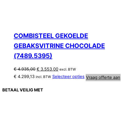
COMBISTEEL GEKOELDE
GEBAKSVITRINE CHOCOLADE
(7489.5395)
Oorspronkelijke
Huidige
€
4.935,00
€
3.553,00
excl. BTW
prijs
prijs
€
4.299,13
Selecteer opties
incl. BTW
Vraag offerte aan
was:
is:
€ 4.935,00.
€ 3.553,00.
BETAAL VEILIG MET