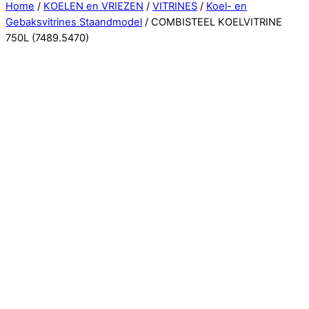
Close
Home
/
KOELEN en VRIEZEN
/
VITRINES
/
Koel- en
Menu
Gebaksvitrines Staandmodel
/ COMBISTEEL KOELVITRINE
750L (7489.5470)