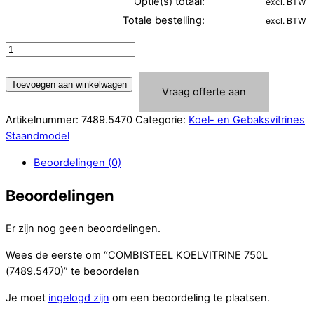
Optie(s) totaal:
excl. BTW
Totale bestelling:
excl. BTW
COMBISTEEL
KOELVITRINE
750L
Toevoegen aan winkelwagen
Vraag offerte aan
(7489.5470)
aantal
Artikelnummer:
7489.5470
Categorie:
Koel- en Gebaksvitrines
Staandmodel
Beoordelingen (0)
Beoordelingen
Er zijn nog geen beoordelingen.
Wees de eerste om “COMBISTEEL KOELVITRINE 750L
(7489.5470)” te beoordelen
Je moet
ingelogd zijn
om een beoordeling te plaatsen.