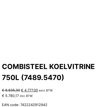
COMBISTEEL KOELVITRINE
750L (7489.5470)
Oorspronkelijke
Huidige
€
6.635,00
€
4.777,00
excl. BTW
prijs
prijs
€
5.780,17
incl. BTW
was:
is:
EAN code: 7422242912942
€ 6.635,00.
€ 4.777,00.