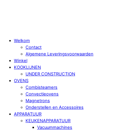
Skip
Menu
to
content
Welkom
Contact
Algemene Leveringsvoorwaarden
Winkel
KOOKLIJNEN
UNDER CONSTRUCTION
OVENS
Combisteamers
Convectieovens
Magnetrons
Onderstellen en Accessoires
APPARATUUR
KEUKENAPPARATUUR
Vacuummachines