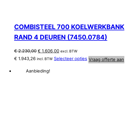
COMBISTEEL 700 KOELWERKBANK
RAND 4 DEUREN (7450.0784)
Oorspronkelijke
Huidige
€
2.230,00
€
1.606,00
excl. BTW
prijs
prijs
€
1.943,26
Selecteer opties
incl. BTW
Vraag offerte aan
was:
is:
Aanbieding!
€ 2.230,00.
€ 1.606,00.