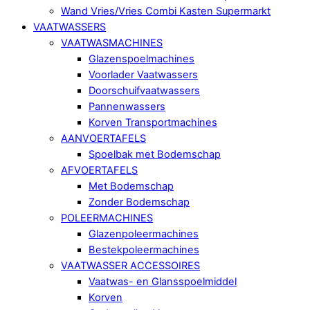
Wand Vries/Vries Combi Kasten Supermarkt
VAATWASSERS
VAATWASMACHINES
Glazenspoelmachines
Voorlader Vaatwassers
Doorschuifvaatwassers
Pannenwassers
Korven Transportmachines
AANVOERTAFELS
Spoelbak met Bodemschap
AFVOERTAFELS
Met Bodemschap
Zonder Bodemschap
POLEERMACHINES
Glazenpoleermachines
Bestekpoleermachines
VAATWASSER ACCESSOIRES
Vaatwas- en Glansspoelmiddel
Korven