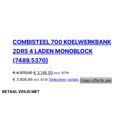
COMBISTEEL 700 KOELWERKBANK
2DRS 4 LADEN MONOBLOCK
(7489.5370)
Oorspronkelijke
Huidige
€
4.370,00
€
3.146,00
excl. BTW
prijs
prijs
€
3.806,66
Selecteer opties
incl. BTW
Vraag offerte aan
was:
is:
€ 4.370,00.
€ 3.146,00.
BETAAL VEILIG MET