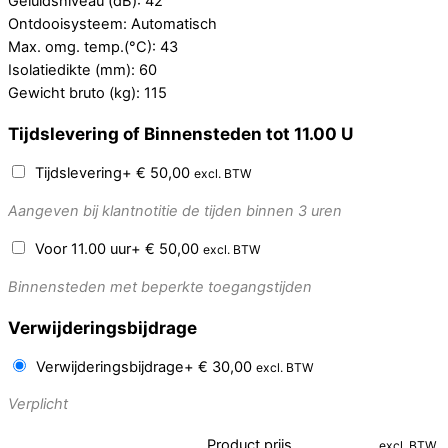
Geluidsniveau (dB): 42
Ontdooisysteem: Automatisch
Max. omg. temp.(°C): 43
Isolatiedikte (mm): 60
Gewicht bruto (kg): 115
Tijdslevering of Binnensteden tot 11.00 U
Tijdslevering
+
€
50,00
excl. BTW
Aangeven bij klantnotitie de tijden binnen 3 uren
Voor 11.00 uur
+
€
50,00
excl. BTW
Binnensteden met beperkte toegangstijden
Verwijderingsbijdrage
Verwijderingsbijdrage
+
€
30,00
excl. BTW
Verplicht
Product prijs
excl. BTW