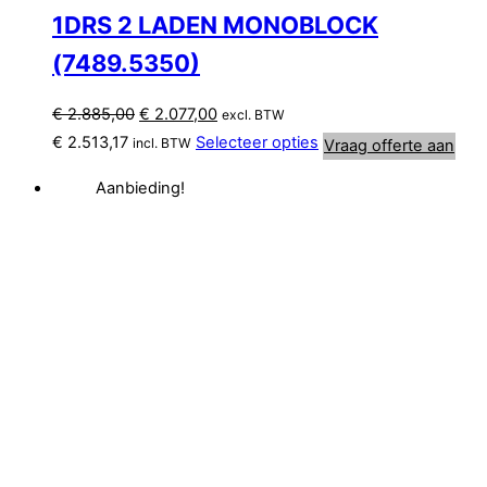
1DRS 2 LADEN MONOBLOCK
(7489.5350)
Oorspronkelijke
Huidige
€
2.885,00
€
2.077,00
excl. BTW
prijs
prijs
€
2.513,17
Selecteer opties
incl. BTW
Vraag offerte aan
was:
is:
Aanbieding!
€ 2.885,00.
€ 2.077,00.