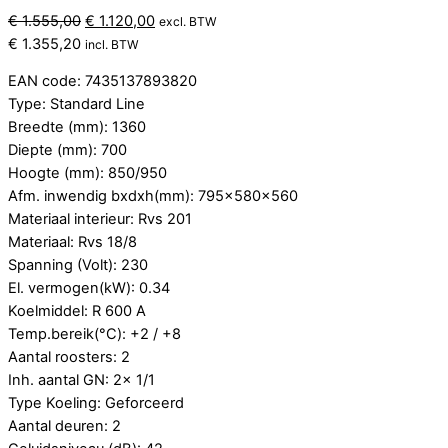
Oorspronkelijke
Huidige
€
1.555,00
€
1.120,00
excl. BTW
prijs
prijs
€
1.355,20
incl. BTW
was:
is:
EAN code: 7435137893820
€ 1.555,00.
€ 1.120,00.
Type: Standard Line
Breedte (mm): 1360
Diepte (mm): 700
Hoogte (mm): 850/950
Afm. inwendig bxdxh(mm): 795x580x560
Materiaal interieur: Rvs 201
Materiaal: Rvs 18/8
Spanning (Volt): 230
El. vermogen(kW): 0.34
Koelmiddel: R 600 A
Temp.bereik(°C): +2 / +8
Aantal roosters: 2
Inh. aantal GN: 2x 1/1
Type Koeling: Geforceerd
Aantal deuren: 2