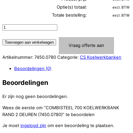
Optie(s) totaal:
excl. BTW
Totale bestelling:
excl. BTW
COMBISTEEL
700
KOELWERKBANK
Toevoegen aan winkelwagen
Vraag offerte aan
RAND
2
Artikelnummer:
7450.0780
Categorie:
CS Koelwerkbanken
DEUREN
(7450.0780)
Beoordelingen (0)
aantal
Beoordelingen
Er zijn nog geen beoordelingen.
Wees de eerste om “COMBISTEEL 700 KOELWERKBANK
RAND 2 DEUREN (7450.0780)” te beoordelen
Je moet
ingelogd zijn
om een beoordeling te plaatsen.