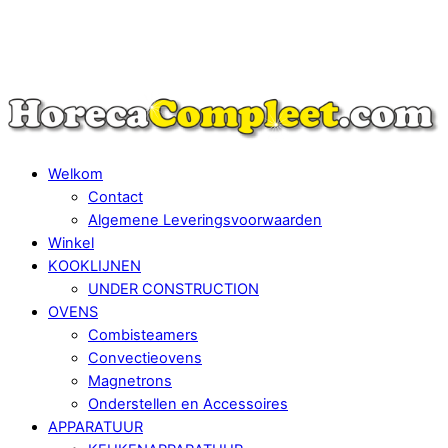
Skip
Menu
to
content
Welkom
Contact
Algemene Leveringsvoorwaarden
Winkel
KOOKLIJNEN
UNDER CONSTRUCTION
OVENS
Combisteamers
Convectieovens
Magnetrons
Onderstellen en Accessoires
APPARATUUR