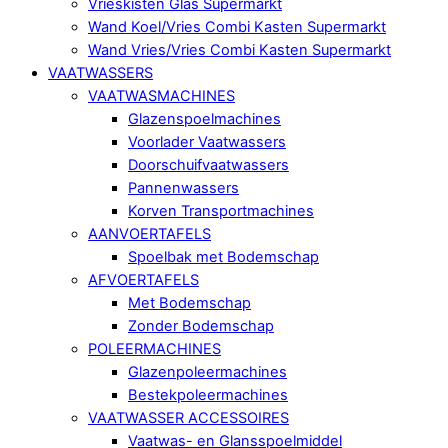
Vrieskisten Glas Supermarkt
Wand Koel/Vries Combi Kasten Supermarkt
Wand Vries/Vries Combi Kasten Supermarkt
VAATWASSERS
VAATWASMACHINES
Glazenspoelmachines
Voorlader Vaatwassers
Doorschuifvaatwassers
Pannenwassers
Korven Transportmachines
AANVOERTAFELS
Spoelbak met Bodemschap
AFVOERTAFELS
Met Bodemschap
Zonder Bodemschap
POLEERMACHINES
Glazenpoleermachines
Bestekpoleermachines
VAATWASSER ACCESSOIRES
Vaatwas- en Glansspoelmiddel