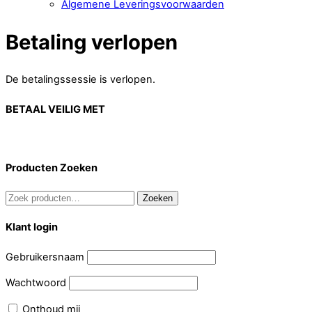
Algemene Leveringsvoorwaarden
Close
Betaling verlopen
Menu
De betalingssessie is verlopen.
BETAAL VEILIG MET
Producten Zoeken
Zoeken
Zoeken
naar:
Klant login
Gebruikersnaam
Wachtwoord
Onthoud mij